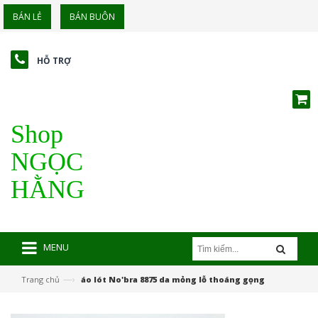
BÁN LẺ
BÁN BUÔN
HỖ TRỢ
Shop
NGỌC
HẰNG
MENU
—›
Trang chủ
áo lót No'bra 8875 da mỏng lỗ thoáng gọng