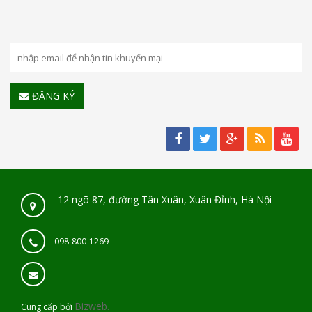
ĐĂNG KÝ
12 ngõ 87, đường Tân Xuân, Xuân Đỉnh, Hà Nội
098-800-1269
Bizweb.
Cung cấp bởi