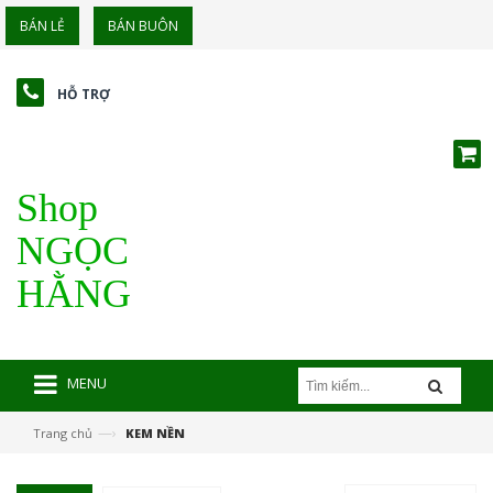
BÁN LẺ
BÁN BUÔN
HỖ TRỢ
Shop
NGỌC
HẰNG
MENU
—›
Trang chủ
KEM NỀN