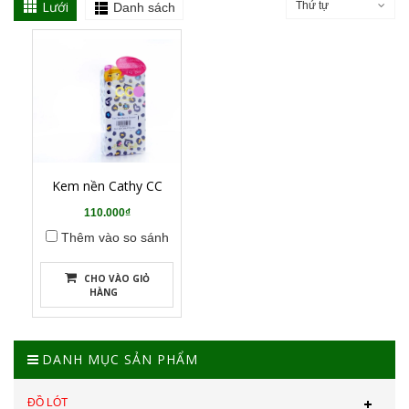
Lưới
Thứ tự
Danh sách
Kem nền Cathy CC
110.000₫
Thêm vào so sánh
CHO VÀO GIỎ
HÀNG
DANH MỤC SẢN PHẨM
ĐỒ LÓT