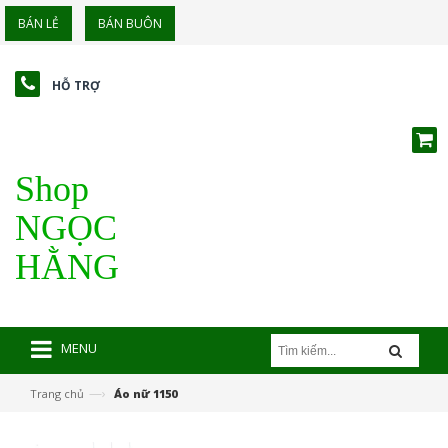
BÁN LẺ
BÁN BUÔN
HỖ TRỢ
Shop
NGỌC
HẰNG
MENU
—›
Trang chủ
Áo nữ 1150