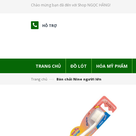
Chào mừng bạn đã đến với Shop NGỌC HẰNG!
HỖ TRỢ
TRANG CHỦ
ĐỒ LÓT
HÓA MỸ PHẨM
—›
Trang chủ
Bàn chải Nine người lớn