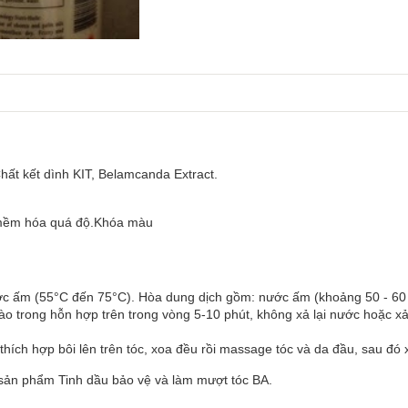
Chất kết dình KIT, Belamcanda Extract.
c mềm hóa quá độ.Khóa màu
ước ấm (55°C đến 75°C). Hòa dung dịch gồm: nước ấm (khoảng 50 - 60 
o trong hỗn hợp trên trong vòng 5-10 phút, không xả lại nước hoặc xả
 thích hợp bôi lên trên tóc, xoa đều rồi massage tóc và da đầu, sau đó
 sản phẩm Tinh dầu bảo vệ và làm mượt tóc BA.