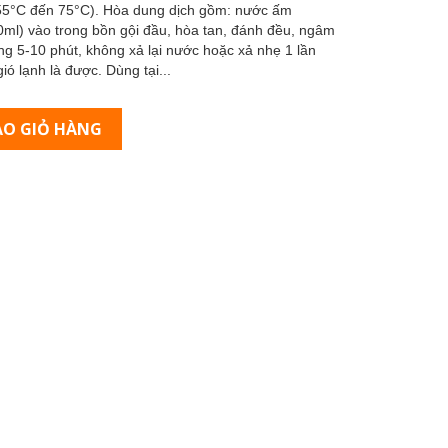
(55°C đến 75°C). Hòa dung dịch gồm: nước ấm
0ml) vào trong bồn gội đầu, hòa tan, đánh đều, ngâm
ng 5-10 phút, không xả lại nước hoặc xả nhẹ 1 lần
ó lạnh là được. Dùng tại...
O GIỎ HÀNG