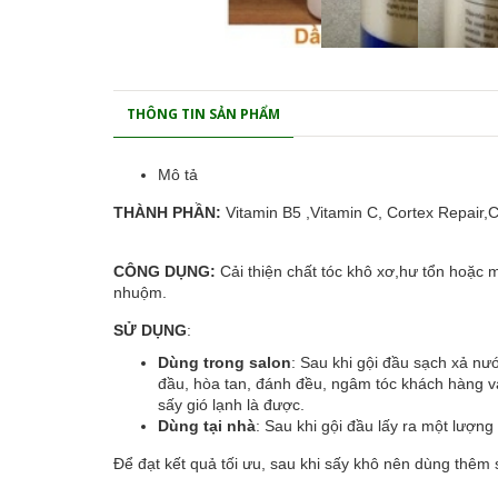
THÔNG TIN SẢN PHẨM
Mô tả
THÀNH PHẦN:
Vitamin B5 ,Vitamin C, Cortex Repair,
CÔNG DỤNG:
Cải thiện chất tóc khô xơ,hư tổn hoặ
nhuộm.
SỬ DỤNG
:
Dùng trong salon
: Sau khi gội đầu sạch xả n
đầu, hòa tan, đánh đều, ngâm tóc khách hàng và
sấy gió lạnh là được.
Dùng tại nhà
: Sau khi gội đầu lấy ra một lượng
Để đạt kết quả tối ưu, sau khi sấy khô nên dùng thêm