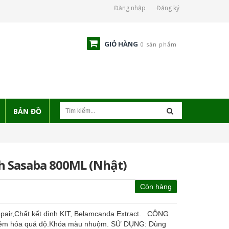
Đăng nhập
Đăng ký
GIỎ HÀNG
0 sản phẩm
BẢN ĐỒ
h Sasaba 800ML (Nhật)
Còn hàng
pair,Chất kết dình KIT, Belamcanda Extract. CÔNG
c mềm hóa quá độ.Khóa màu nhuộm. SỬ DỤNG: Dùng