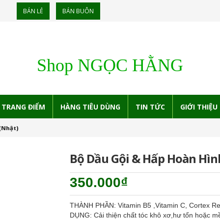
BÁN LẺ
BÁN BUÔN
Shop NGỌC HẰNG
TRANG ĐIỂM
HÀNG TIÊU DÙNG
TIN TỨC
GIỚI THIỆU
(Nhật)
Bộ Dầu Gội & Hấp Hoàn Hìn
350.000₫
THÀNH PHẦN: Vitamin B5 ,Vitamin C, Cortex Re
DỤNG: Cải thiện chất tóc khô xơ,hư tổn hoặ