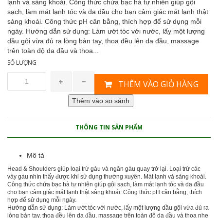
lạnh và sảng khoái. Công thức chứa bạc hà tự nhiên giúp gội
sạch, làm mát lạnh tóc và da đầu cho bạn cảm giác mát lạnh thật
sảng khoái. Công thức pH cân bằng, thích hợp để sử dụng mỗi
ngày. Hướng dẫn sử dụng: Làm ướt tóc với nước, lấy một lượng
dầu gội vừa đủ ra lòng bàn tay, thoa đều lên da đầu, massage
trên toàn độ da đầu và thoa...
SỐ LƯỢNG
THÊM VÀO GIỎ HÀNG
THÔNG TIN SẢN PHẨM
Mô tả
Head & Shoulders giúp loại trừ gàu và ngăn gàu quay trở lại. Loại trừ các
vảy gàu nhìn thấy được khi sử dụng thường xuyên. Mát lạnh và sảng khoái.
Công thức chứa bạc hà tự nhiên giúp gội sạch, làm mát lạnh tóc và da đầu
cho bạn cảm giác mát lạnh thật sảng khoái. Công thức pH cân bằng, thích
hợp để sử dụng mỗi ngày.
Hướng dẫn sử dụng: Làm ướt tóc với nước, lấy một lượng dầu gội vừa đủ ra
lòng bàn tay, thoa đều lên da đầu, massage trên toàn độ da đầu và thoa nhẹ