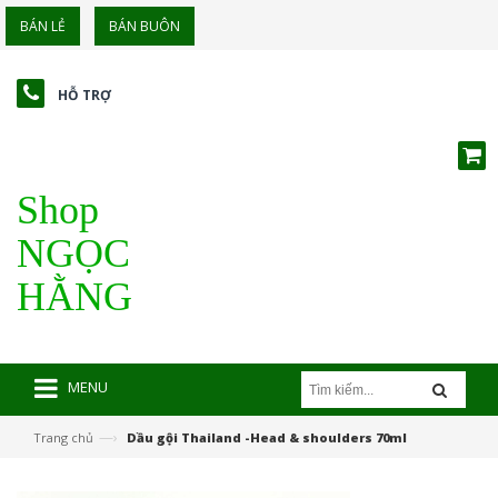
BÁN LẺ
BÁN BUÔN
HỖ TRỢ
Shop
NGỌC
HẰNG
MENU
—›
Trang chủ
Dầu gội Thailand -Head & shoulders 70ml