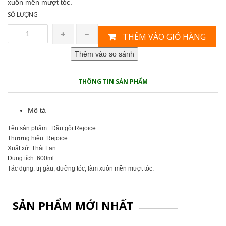
xuôn mền mượt tóc.
SỐ LƯỢNG
THÊM VÀO GIỎ HÀNG
THÔNG TIN SẢN PHẨM
Mô tả
Tên sản phẩm : Dầu gội Rejoice
Thương hiệu: Rejoice
Xuất xứ: Thái Lan
Dung tích: 600ml
Tác dụng: trị gàu, dưỡng tóc, làm xuôn mền mượt tóc.
SẢN PHẨM MỚI NHẤT