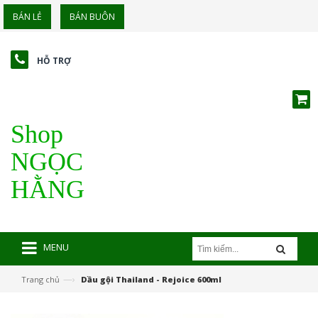
BÁN LẺ
BÁN BUÔN
HỖ TRỢ
Shop
NGỌC
HẰNG
MENU
—›
Trang chủ
Dầu gội Thailand - Rejoice 600ml