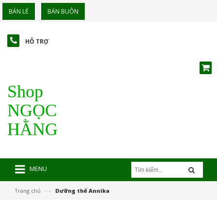
BÁN LẺ
BÁN BUÔN
HỖ TRỢ
Shop
NGỌC
HẰNG
MENU
—›
Trang chủ
Dưỡng thể Annika