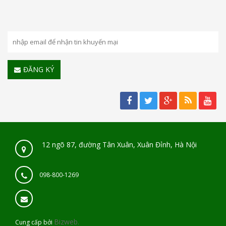
ĐĂNG KÝ
12 ngõ 87, đường Tân Xuân, Xuân Đỉnh, Hà Nội
098-800-1269
Bizweb.
Cung cấp bởi