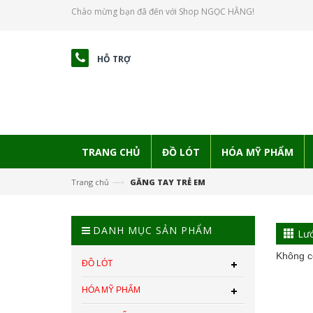
Chào mừng bạn đã đến với Shop NGỌC HẰNG!
HỖ TRỢ
TRANG CHỦ
ĐỒ LÓT
HÓA MỸ PHẨM
—›
Trang chủ
GĂNG TAY TRẺ EM
DANH MỤC SẢN PHẨM
Lướ
Không c
ĐỒ LÓT
HÓA MỸ PHẨM