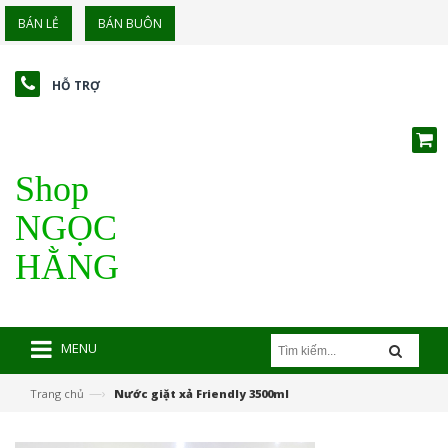
BÁN LẺ
BÁN BUÔN
HỖ TRỢ
Shop
NGỌC
HẰNG
MENU
—›
Trang chủ
Nước giặt xả Friendly 3500ml