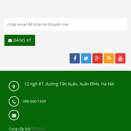
ĐĂNG KÝ
12 ngõ 87, đường Tân Xuân, Xuân Đỉnh, Hà Nội
098-800-1269
Bizweb.
Cung cấp bởi