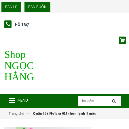
BÁN LẺ
BÁN BUÔN
HỖ TRỢ
Shop
NGỌC
HẰNG
MENU
—›
Trang chủ
Quần lót No'bra 055 thun lạnh 1 màu