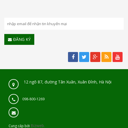
ĐĂNG KÝ
12 ngõ 87, đường Tân Xuân, Xuân Đỉnh, Hà Nội
098-800-1269
Bizweb.
Cung cấp bởi