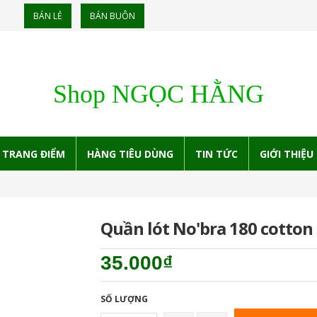
BÁN LẺ
BÁN BUÔN
Shop NGỌC HẰNG
TRANG ĐIỂM
HÀNG TIÊU DÙNG
TIN TỨC
GIỚI THIỆU
Quần lót No'bra 180 cotton
35.000₫
SỐ LƯỢNG