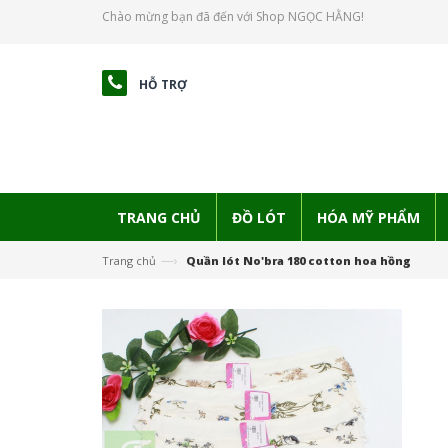
Chào mừng bạn đã đến với Shop NGỌC HẰNG!
HỖ TRỢ
TRANG CHỦ
ĐỒ LÓT
HÓA MỸ PHẨM
—›
Trang chủ
Quần lót No'bra 180 cotton hoa hồng