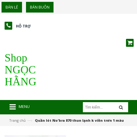
BÁN LẺ
BÁN BUÔN
HỖ TRỢ
Shop
NGỌC
HẰNG
MENU
—›
Trang chủ
Quần lót No'bra 870 thun lạnh k viền trơn 1 màu