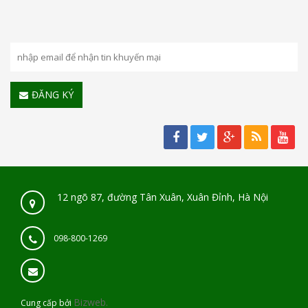
ĐĂNG KÝ
12 ngõ 87, đường Tân Xuân, Xuân Đỉnh, Hà Nội
098-800-1269
Bizweb.
Cung cấp bởi