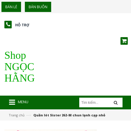
BÁN LẺ
BÁN BUÔN
HỖ TRỢ
Shop
NGỌC
HẰNG
MENU
—›
Trang chủ
Quần lót Sister 262-M chun lạnh cạp nhỏ