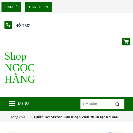
BÁN LẺ
BÁN BUÔN
HỖ TRỢ
Shop
NGỌC
HẰNG
MENU
—›
Trang chủ
Quần lót Sister 3040 # cạp viền thun lạnh 1 màu