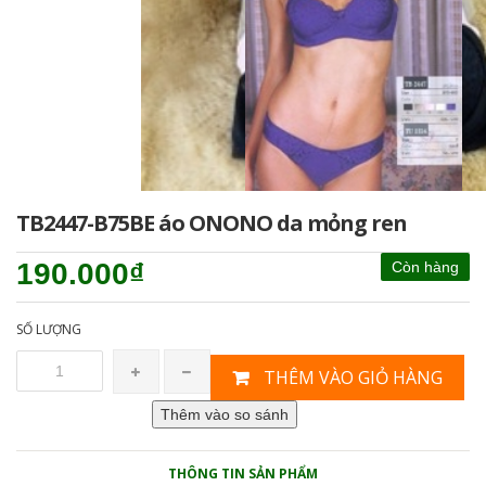
TB2447-B75BE áo ONONO da mỏng ren
190.000₫
Còn hàng
SỐ LƯỢNG
THÊM VÀO GIỎ HÀNG
THÔNG TIN SẢN PHẨM