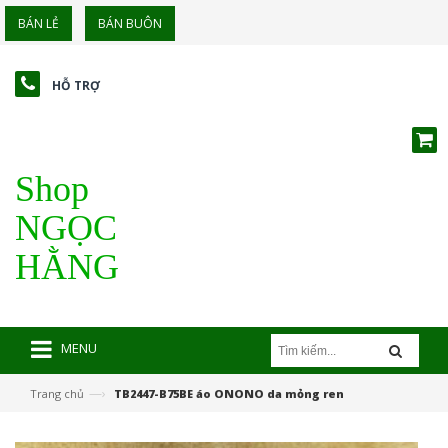
BÁN LẺ
BÁN BUÔN
HỖ TRỢ
Shop
NGỌC
HẰNG
MENU
—›
Trang chủ
TB2447-B75BE áo ONONO da mỏng ren