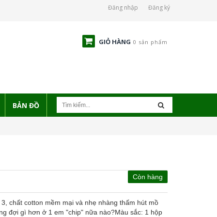
Đăng nhập
Đăng ký
GIỎ HÀNG
0 sản phẩm
BẢN ĐỒ
Còn hàng
ng 3, chất cotton mềm mại và nhẹ nhàng thấm hút mồ
mong đợi gì hơn ở 1 em "chip" nữa nào?Màu sắc: 1 hộp