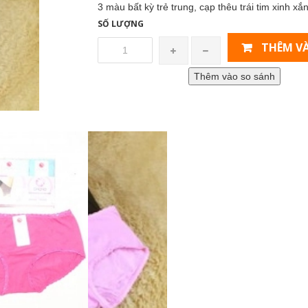
3 màu bất kỳ trẻ trung, cạp thêu trái tim xinh xắ
SỐ LƯỢNG
THÊM VÀ