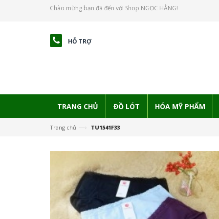
Chào mừng bạn đã đến với Shop NGỌC HẰNG!
HỖ TRỢ
TRANG CHỦ
ĐỒ LÓT
HÓA MỸ PHẨM
—›
Trang chủ
TU1541F33