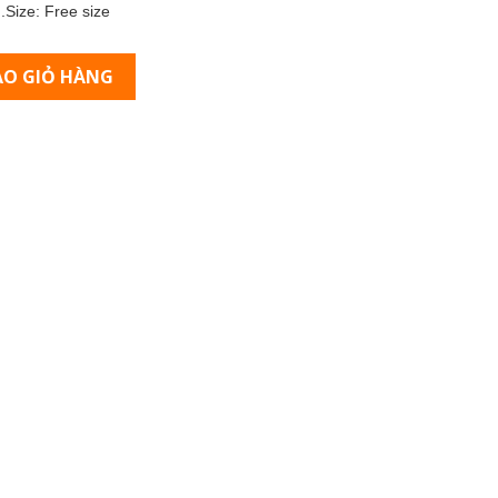
n.Size: Free size
O GIỎ HÀNG