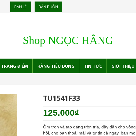
BÁN LẺ
BÁN BUÔN
Shop NGỌC HẰNG
TRANG ĐIỂM
HÀNG TIÊU DÙNG
TIN TỨC
GIỚI THIỆU
TU1541F33
125.000₫
Ôm trọn và tạo dáng tròn trịa, đầy đặn cho vò
hôi, cho bạn thoải mái và tự tin cả ngày, bạn 