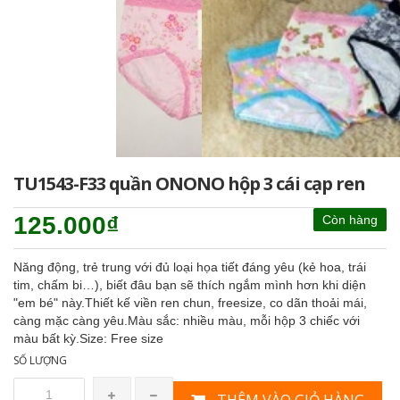
TU1543-F33 quần ONONO hộp 3 cái cạp ren
125.000₫
Còn hàng
Năng động, trẻ trung với đủ loại họa tiết đáng yêu (kẻ hoa, trái
tim, chấm bi…), biết đâu bạn sẽ thích ngắm mình hơn khi diện
"em bé" này.Thiết kế viền ren chun, freesize, co dãn thoải mái,
càng mặc càng yêu.Màu sắc: nhiều màu, mỗi hộp 3 chiếc với
màu bất kỳ.Size: Free size
SỐ LƯỢNG