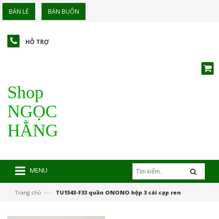
BÁN LẺ
BÁN BUÔN
HỖ TRỢ
Shop
NGỌC
HẰNG
MENU
—›
Trang chủ
TU1543-F33 quần ONONO hộp 3 cái cạp ren