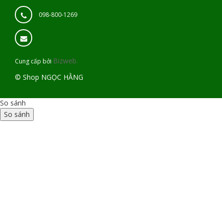
098-800-1269
Bizweb.
Cung cấp bởi
© Shop NGỌC HẰNG
So sánh
So sánh