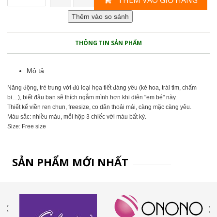
THÊM VÀO GIỎ HÀNG
THÔNG TIN SẢN PHẨM
Mô tả
Năng động, trẻ trung với đủ loại họa tiết đáng yêu (kẻ hoa, trái tim, chấm
bi…), biết đâu bạn sẽ thích ngắm mình hơn khi diện "em bé" này.
Thiết kế viền ren chun, freesize, co dãn thoải mái, càng mặc càng yêu.
Màu sắc: nhiều màu, mỗi hộp 3 chiếc với màu bất kỳ.
Size: Free size
SẢN PHẨM MỚI NHẤT