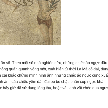
t ẩn số. Theo một số nhà nghiên cứu, những chiếc áo ngực đầu 
mỏng quấn quanh vòng một, xuất hiện từ thời La Mã cổ đại, dùn
 cãi khác chứng minh hình ảnh những chiếc áo ngực cũng xuất
hình ảnh của chiếc yếm dài, đai eo bó chặt, phần cúp ngực khá n
 bấy giờ đã sử dụng lông thú, hoặc vải lanh vắt chéo qua ngực