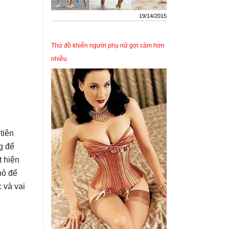
19/14/2015
Thứ đồ khiến người phụ nữ gợi cảm hơn
nhiều
tiên
g để
 hiện
hỏ để
 và vai